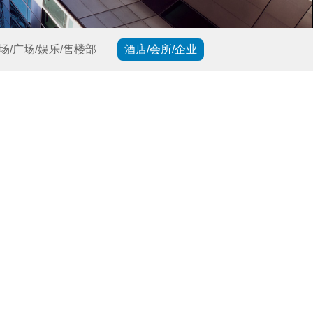
场/广场/娱乐/售楼部
酒店/会所/企业