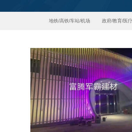
地铁/高铁/车站/机场
政府/教育/医疗