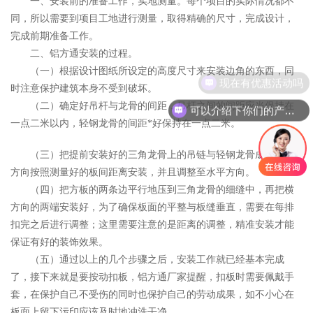
一、安装前的准备工作，实地测量。每个项目的实际情况都不
同，所以需要到项目工地进行测量，取得精确的尺寸，完成设计，
完成前期准备工作。
二、铝方通安装的过程。
（一）根据设计图纸所设定的高度尺寸来安装边角的东西，同
现在有优惠活动吗
时注意保护建筑本身不受到破坏。
（二）确定好吊杆与龙骨的间距，吊杆之间的间距应当保持在
可以介绍下你们的产品么
一点二米以内，轻钢龙骨的间距*好保持在一点二米。
（三）把提前安装好的三角龙骨上的吊链与轻钢龙骨成垂直的
方向按照测量好的板间距离安装，并且调整至水平方向。
（四）把方板的两条边平行地压到三角龙骨的细缝中，再把横
方向的两端安装好，为了确保板面的平整与板缝垂直，需要在每排
扣完之后进行调整；这里需要注意的是距离的调整，精准安装才能
保证有好的装饰效果。
（五）通过以上的几个步骤之后，安装工作就已经基本完成
了，接下来就是要按动扣板，铝方通厂家提醒，扣板时需要佩戴手
套，在保护自己不受伤的同时也保护自己的劳动成果，如不小心在
板面上留下污印应该及时地冲洗干净。